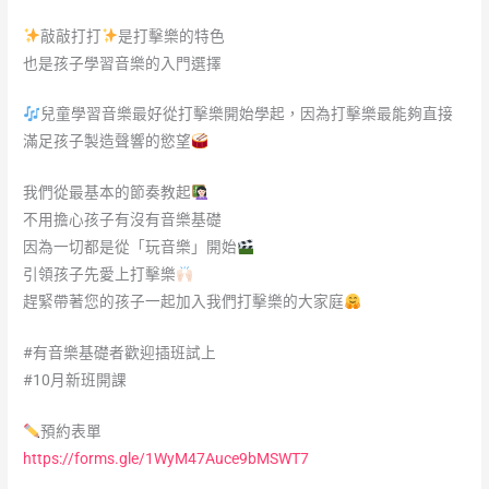
敲敲打打
是打擊樂的特色
也是孩子學習音樂的入門選擇
兒童學習音樂最好從打擊樂開始學起，因為打擊樂最能夠直接
滿足孩子製造聲響的慾望
我們從最基本的節奏教起
不用擔心孩子有沒有音樂基礎
因為一切都是從「玩音樂」開始
引領孩子先愛上打擊樂
趕緊帶著您的孩子一起加入我們打擊樂的大家庭
#有音樂基礎者歡迎插班試上
#10月新班開課
預約表單
https://forms.gle/1WyM47Auce9bMSWT7