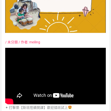
/
未分類
/ 作者:
meiling
✦ 打擊樂【新班陸續開課】歡迎插班試上