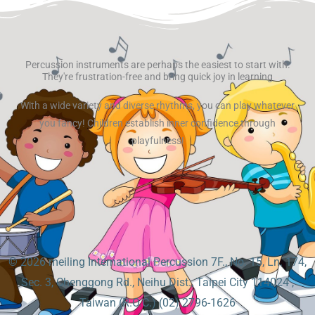
Percussion instruments are perhaps the easiest to start with.
They're frustration-free and bring quick joy in learning
With a wide variety and diverse rhythms, you can play whatever
you fancy! Children establish inner confidence through
playfulness!
© 2026
meiling International Percussion
7F., No. 15, Ln. 174,
Sec. 3, Chenggong Rd., Neihu Dist., Taipei City 114024 ,
Taiwan (R.O.C.) (02) 2796-1626