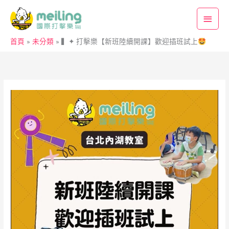
跳
主
至
要
主
首頁
未分類
▍✦ 打擊樂【新班陸續開課】歡迎插班試上
要
選
內
單
容