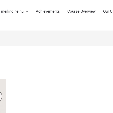
meiling neihu
Achievements
Course Overview
Our C