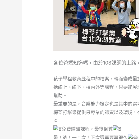
各位爸媽知道嗎，由於108課綱的上
孩子學程教育歷程中的檔案，轉而變成最
括線上、線下、校內外等課程，只要能展
幫助。
最重要的是，音樂能力檢定也是其中的選
梅苓打擊樂提供最專業的師資以及環境，
✲
免費體驗課程，最後倒數
最！後！一！次！下次還再要等很久