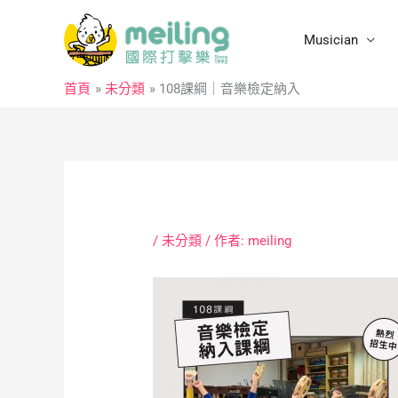
跳
至
Musician
主
要
首頁
未分類
108課綱｜音樂檢定納入
內
容
/
未分類
/ 作者:
meiling