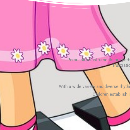
Percussion instruments are perha
frustrati
With a wide variety and diverse rhyt
Children establish 