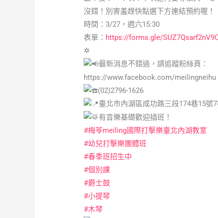
沒錯！別害羞趕快點選下方連結預約喔！
時間：3/27，週六15:30
表單：
https://forms.gle/SUZ7Qsarf2nV9
✲
最新消息不錯過，請追蹤粉絲頁：
https://www.facebook.com/meilingneihu
(02)2796-1626
臺北市內湖區成功路三段174巷15號
有音樂基礎歡迎插班！
#梅苓meiling國際打擊樂臺北內湖教室
#幼兒打擊樂團體班
#春季班招生中
#個別課
#爵士鼓
#小提琴
#木琴