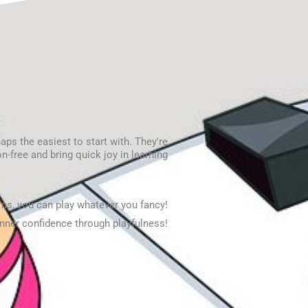
ps the easiest to start with. They're
on-free and bring quick joy in learning
hms, you can play whatever you fancy!
inner confidence through playfulness!