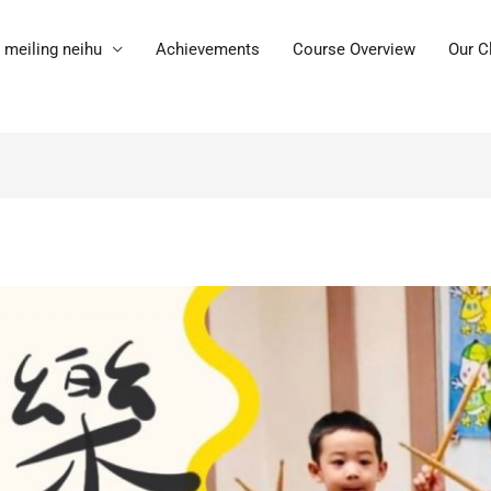
meiling neihu
Achievements
Course Overview
Our C