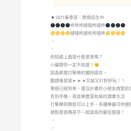
2021春季班｜熱情招生中
咚咚咚噠噠咚噠咚
噠噠咚噠咚咚噠咚
你知道上面是什麼意思嗎？
小編猜你一定不知道！
因為那是打擊樂的獨特語言，
翻譯後就是➤ ➤ ➤又敲又打好好玩！！
寒假已經到來，還沒計畫的小朋友趕緊抓
告別手機，用音樂豐富枯燥的讀書生活
打擊樂短期就可以上手，多種樂器可供選
絕對是爸媽孩子一起成長的最佳管道！