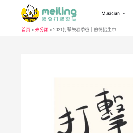
跳
至
Musician
主
要
首頁
未分類
2021打擊樂春季班｜熱情招生中
內
容