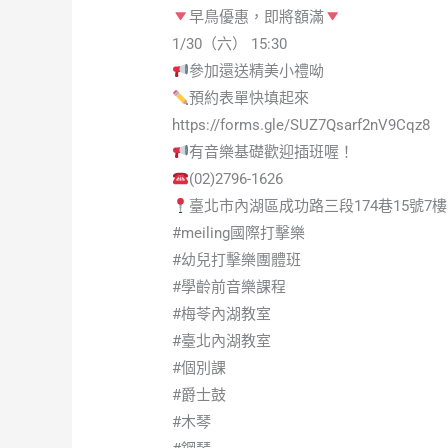
早鳥優惠，即將額滿
1/30（六） 15:30
參加還送精美小禮呦
預約表單快填起來
https://forms.gle/SUZ7Qsarf2nV9Cqz8
有音樂基礎歡迎插班喔！
(02)2796-1626
臺北市內湖區成功路三段174巷15號7樓
#meiling國際打擊樂
#幼兒打擊樂團體班
#學齡前音樂課程
#梅苓內湖教室
#臺北內湖教室
#個別課
#爵士鼓
#木琴