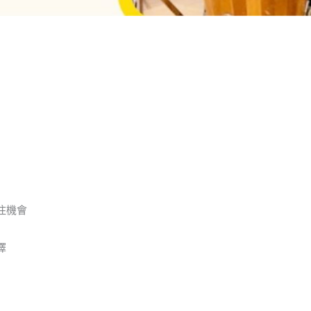
住機會
擇